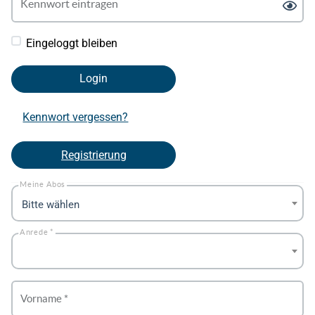
Kennwort eintragen
Pas
Eingeloggt bleiben
Login
Kennwort vergessen?
Registrierung
Meine Abos
Bitte wählen
Anrede *
Vorname *