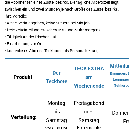
die Abonnenten eines Zustellbezirks. Die tägliche Arbeitszeit liegt
zwischen ein und zwei Stunden je nach Größe des Zustellbezirks.
Ihre Vorteile:
• Keine Sozialabgaben, keine Steuern bei Minijob
• freie Zeiteinteilung zwischen 0:30 und 6 Uhr morgens
• Tätigkeit an der frischen Luft
• Einarbeitung vor Ort
• kostenloses Abo des Teckboten als Personalzeitung
Mitteilu
TECK EXTRA
Der
Bissingen, B
Produkt:
am
Lenningen
Teckbote
Wochenende
Schlierb
Montag
Freitagabend
bis
oder
Donner
Verteilung:
Samstag
Samstag
Fr
vor 6.00 Uhr
bis 14.00 Uhr